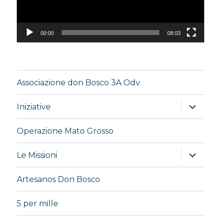
00:00
08:03
Associazione don Bosco 3A Odv
apri
Iniziative
i
menu
child
Operazione Mato Grosso
apri
Le Missioni
i
menu
child
Artesanos Don Bosco
5 per mille