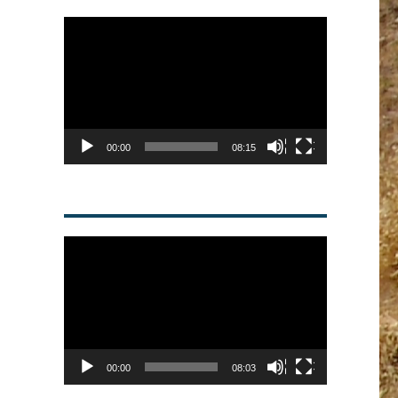
Video
Player
00:00
08:15
Video
Player
00:00
08:03