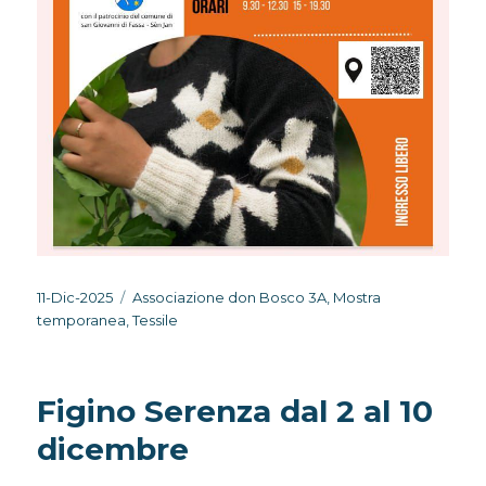
Pubblicato
Categorie
11-Dic-2025
Associazione don Bosco 3A
,
Mostra
il
temporanea
,
Tessile
Figino Serenza dal 2 al 10
dicembre