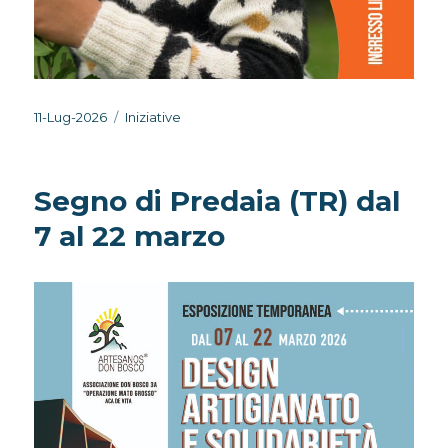
Pubblicato
Categorie
11-Lug-2026
Iniziative
il
Segno di Predaia (TR) dal
7 al 22 marzo