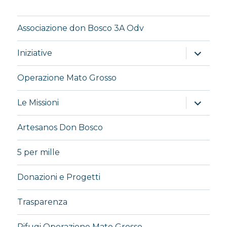
Associazione don Bosco 3A Odv
apri
Iniziative
i
menu
child
Operazione Mato Grosso
apri
Le Missioni
i
menu
child
Artesanos Don Bosco
5 per mille
Donazioni e Progetti
Trasparenza
Rifugi Operazione Mato Grosso