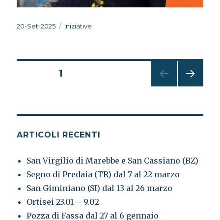
Pubblicato
Categorie
20-Set-2025
Iniziative
il
Paginazione
PAGINA
1
PAGI
degli
NA
SUCC
articoli
ESSI
VA
ARTICOLI RECENTI
San Virgilio di Marebbe e San Cassiano (BZ)
Segno di Predaia (TR) dal 7 al 22 marzo
San Giminiano (SI) dal 13 al 26 marzo
Ortisei 23.01 – 9.02
Pozza di Fassa dal 27 al 6 gennaio