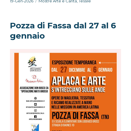
Pubblicato
Categorie
19-Gen-2026
Mostre Arte e Carità
,
Tessile
il
Pozza di Fassa dal 27 al 6
gennaio