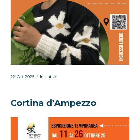
Pubblicato
Categorie
22-Ott-2025
Iniziative
il
Cortina d’Ampezzo