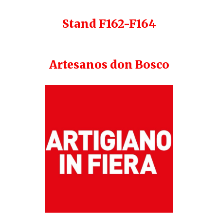
Stand F162-F164
Artesanos don Bosco