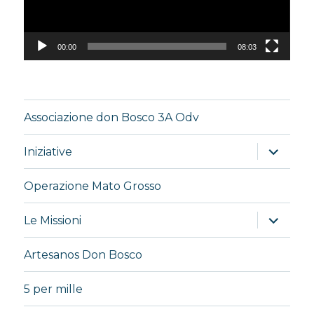
00:00
08:03
Associazione don Bosco 3A Odv
apri
Iniziative
i
menu
child
Operazione Mato Grosso
apri
Le Missioni
i
menu
child
Artesanos Don Bosco
5 per mille