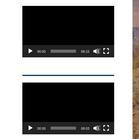
Video
Player
00:00
08:15
Video
Player
00:00
08:03