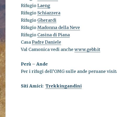
Rifugio
Laeng
Rifugio
Schiazzera
Rifugio
Gherardi
Rifugio
Madonna della Neve
Rifugio
Casina di Piana
Casa
Padre Daniele
Val Camonica vedi anche
www.gebb.it
Perù – Ande
Per i rifugi dell’OMG sulle ande peruane visi
Siti Amici:
Trekkingandini