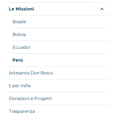
apri
Le Missioni
i
menu
child
Brasile
Bolivia
Ecuador
Perù
Artesanos Don Bosco
5 per mille
Donazioni e Progetti
Trasparenza