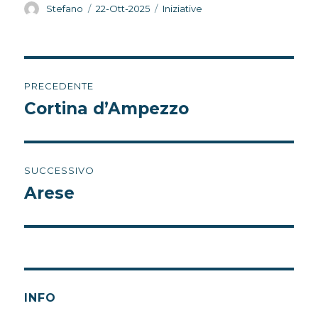
Autore
Pubblicato
Categorie
Stefano
22-Ott-2025
Iniziative
il
Navigazione
PRECEDENTE
articoli
Cortina d’Ampezzo
Articolo
precedente:
SUCCESSIVO
Arese
Articolo
successivo:
INFO