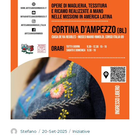
Autore
Pubblicato
Categorie
Stefano
20-Set-2025
Iniziative
il