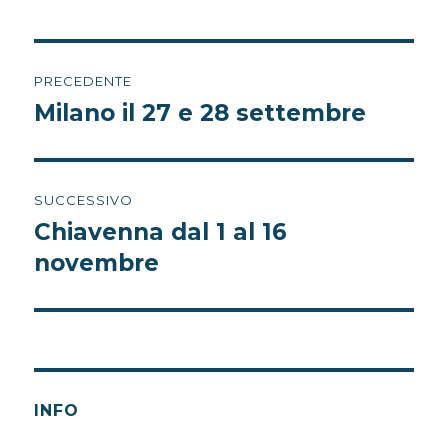
Navigazione
PRECEDENTE
articoli
Milano il 27 e 28 settembre
Articolo
precedente:
SUCCESSIVO
Chiavenna dal 1 al 16
Articolo
successivo:
novembre
INFO